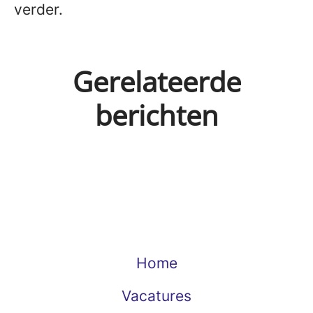
verder.
Gerelateerde
berichten
Prosper's flow to success
Batul's flow to success
Home
Vacatures