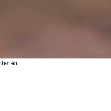
an 80
onze
ieke
pen om
jou. Want
anten én