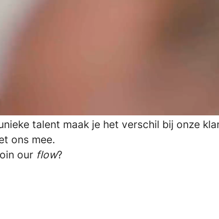
Simplicate. Een software scale-up met meer d
 op kantoor in Groningen en Amsterdam. Met 
riendelijke software, betrokken experts en un
de helpen we al meer dan 1.600 zakelijk
leners succesvoller worden.
eien door: we willen nog meer bedrijven hel
 succesvoller te worden. Daarom zoeken we 
nieke talent maak je het verschil bij onze kl
met ons mee.
oin our
flow
?