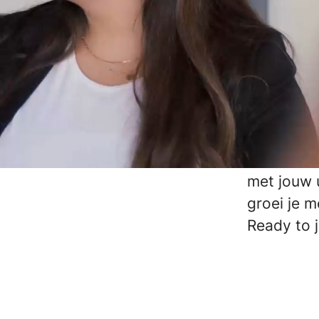
Wij zijn 
collega’s
gebruiksv
werkmetho
dienstver
En we gro
simpelweg
met jouw u
groei je 
Ready to j