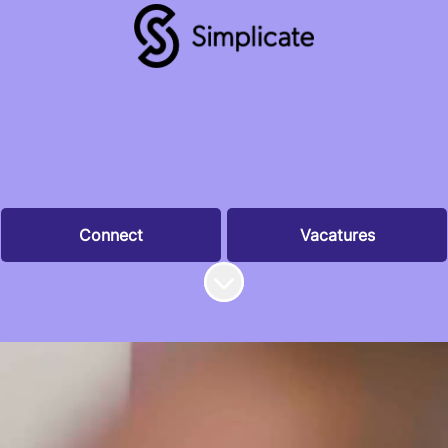
Connect
Vacatures
Naar content scrollen
Hé talent!