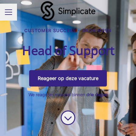
Carrièremenu
CUSTOMER SUCCESS
·
GRONINGEN
Head of Support
Reageer op deze vacature
We reageren meestal binnen
drie dagen