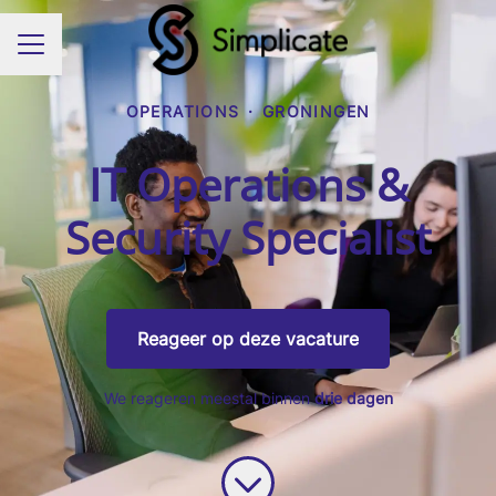
Carrièremenu
OPERATIONS
·
GRONINGEN
IT Operations &
Security Specialist
Reageer op deze vacature
We reageren meestal binnen
drie dagen